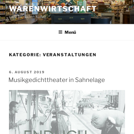
Zum
WARENWIRTSCHAFT
Inhalt
café bio laden kultur
springen
Menü
KATEGORIE:
VERANSTALTUNGEN
VERÖFFENTLICHT
6. AUGUST 2019
AM
Musikgedichttheater in Sahnelage