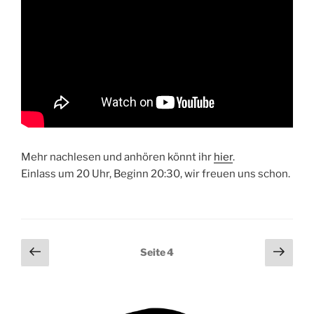
Mehr nachlesen und anhören könnt ihr
hier
.
Einlass um 20 Uhr, Beginn 20:30, wir freuen uns schon.
Seitennummerierung
Vorherige
Näch
Seite
4
Seite
Seit
der
Beiträge