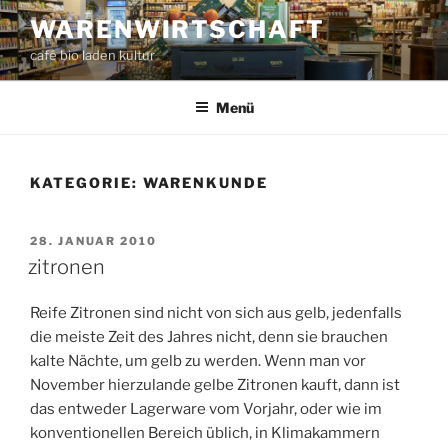
Zum
WARENWIRTSCHAFT
Inhalt
café bio laden kultur
springen
Menü
KATEGORIE:
WARENKUNDE
VERÖFFENTLICHT
28. JANUAR 2010
AM
zitronen
Reife Zitronen sind nicht von sich aus gelb, jedenfalls
die meiste Zeit des Jahres nicht, denn sie brauchen
kalte Nächte, um gelb zu werden. Wenn man vor
November hierzulande gelbe Zitronen kauft, dann ist
das entweder Lagerware vom Vorjahr, oder wie im
konventionellen Bereich üblich, in Klimakammern