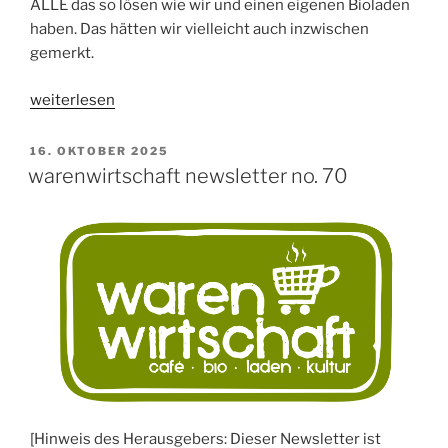
ALLE das so lösen wie wir und einen eigenen Bioladen
haben. Das hätten wir vielleicht auch inzwischen
gemerkt.
„warenwirtschaft
weiterlesen
newsletter
no.
VERÖFFENTLICHT
16. OKTOBER 2025
AM
71“
warenwirtschaft newsletter no. 70
[Hinweis des Herausgebers: Dieser Newsletter ist