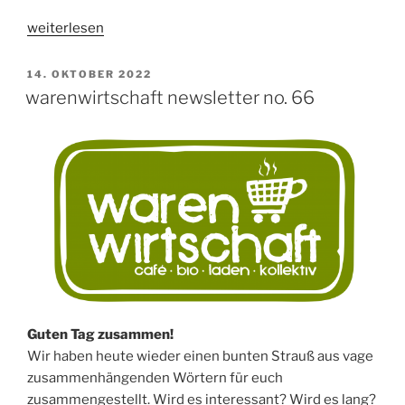
„warenwirtschaft
weiterlesen
newsletter
no.
VERÖFFENTLICHT
14. OKTOBER 2022
AM
67“
warenwirtschaft newsletter no. 66
Guten Tag zusammen!
Wir haben heute wieder einen bunten Strauß aus vage
zusammenhängenden Wörtern für euch
zusammengestellt. Wird es interessant? Wird es lang?