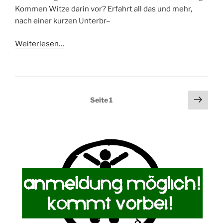
Kommen Witze darin vor? Erfahrt all das und mehr,
nach einer kurzen Unterbr–
Weiterlesen…
Seitennummerierung
Näch
Seite
1
Seit
der
Beiträge