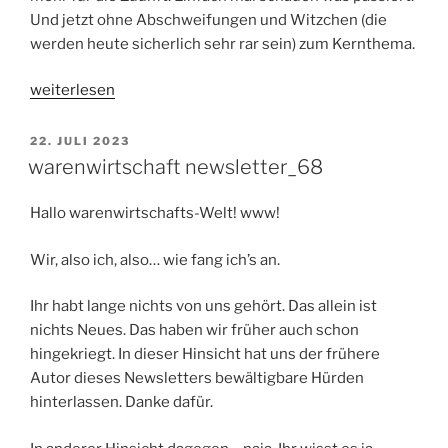
Und jetzt ohne Abschweifungen und Witzchen (die
werden heute sicherlich sehr rar sein) zum Kernthema.
„warenwirtschaft
weiterlesen
newsletter
no.
VERÖFFENTLICHT
22. JULI 2023
AM
70“
warenwirtschaft newsletter_68
Hallo warenwirtschafts-Welt! www!
Wir, also ich, also… wie fang ich’s an.
Ihr habt lange nichts von uns gehört. Das allein ist
nichts Neues. Das haben wir früher auch schon
hingekriegt. In dieser Hinsicht hat uns der frühere
Autor dieses Newsletters bewältigbare Hürden
hinterlassen. Danke dafür.