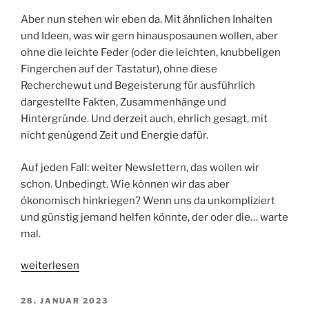
Aber nun stehen wir eben da. Mit ähnlichen Inhalten
und Ideen, was wir gern hinausposaunen wollen, aber
ohne die leichte Feder (oder die leichten, knubbeligen
Fingerchen auf der Tastatur), ohne diese
Recherchewut und Begeisterung für ausführlich
dargestellte Fakten, Zusammenhänge und
Hintergründe. Und derzeit auch, ehrlich gesagt, mit
nicht genügend Zeit und Energie dafür.
Auf jeden Fall: weiter Newslettern, das wollen wir
schon. Unbedingt. Wie können wir das aber
ökonomisch hinkriegen? Wenn uns da unkompliziert
und günstig jemand helfen könnte, der oder die… warte
mal.
„warenwirtschaft
weiterlesen
newsletter_68“
VERÖFFENTLICHT
28. JANUAR 2023