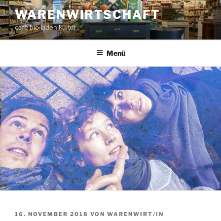
Zum
WARENWIRTSCHAFT
Inhalt
café bio laden kultur
springen
Menü
VERÖFFENTLICHT
16. NOVEMBER 2018
VON
WARENWIRT/IN