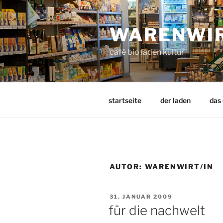
Zum
Inhalt
WARENWI
springen
café bio laden kultur
startseite
der laden
das
AUTOR:
WARENWIRT/IN
VERÖFFENTLICHT
31. JANUAR 2009
AM
für die nachwelt