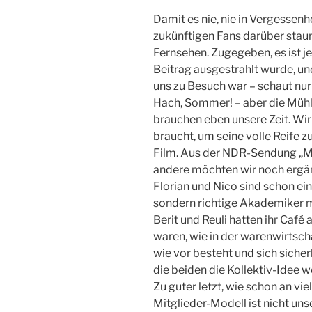
Damit es nie, nie in Vergessen
zukünftigen Fans darüber stau
Fernsehen. Zugegeben, es ist je
Beitrag ausgestrahlt wurde, un
uns zu Besuch war – schaut nur
Hach, Sommer! – aber die Müh
brauchen eben unsere Zeit. Wir 
braucht, um seine volle Reife zu 
Film. Aus der NDR-Sendung „Ma
andere möchten wir noch ergän
Florian und Nico sind schon ei
sondern richtige Akademiker
Berit und Reuli hatten ihr Café 
waren, wie in der warenwirtscha
wie vor besteht und sich sicher
die beiden die Kollektiv-Idee
Zu guter letzt, wie schon an vie
Mitglieder-Modell ist nicht uns