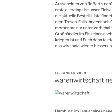
Ausscheiden von RoBert’s natür
erste allerdings ist unser Flei
die aktuelle Bestell-Liste find
dem Tresen. Falls Ihr dennoch G
momentan nur unter Vorbehalt
Großhändler im Einzelnen nach
kriegen ist und Euch dann tel
das wird bald wieder besser un
VERÖFFENTLICHT
11. JANUAR 2009
AM
warenwirtschaft ne
Hamburg, im Januar eines nag