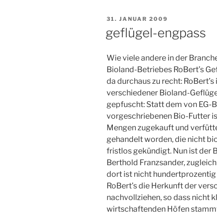
VERÖFFENTLICHT
31. JANUAR 2009
AM
geflügel-engpass
Wie viele andere in der Branch
Bioland-Betriebes RoBert’s Gef
da durchaus zu recht: RoBert’s 
verschiedener Bioland-Geflügel
gepfuscht: Statt dem von EG-Bi
vorgeschriebenen Bio-Futter is
Mengen zugekauft und verfütter
gehandelt worden, die nicht bi
fristlos gekündigt. Nun ist der
Berthold Franzsander, zugleich
dort ist nicht hundertprozenti
RoBert’s die Herkunft der vers
nachvollziehen, so dass nicht k
wirtschaftenden Höfen stamm