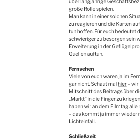
über langjährige Geschäftsbez
große Rolle spielen.
Man kann in einer solchen Situ
zu reagieren und die Karten auf
tun hoffen. Für euch bedeutet d
schwieriger zu besorgen sein w
Erweiterung in der Geflügelpr
Quellen auftun.
Fernsehen
Viele von euch waren ja im Fe
gar nicht. Schaut mal
hier
– wir
Mitschnitt des Beitrags über 
„Markt“ in die Finger zu kriegen
haben wir an dem Filmtag alle 
– das kommt ja immer wieder m
Lichteinfall.
Schließzeit