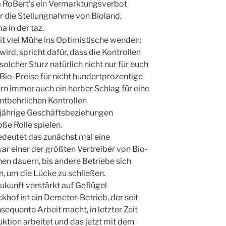
ma RoBert’s ein Vermarktungsverbot
hr die Stellungnahme von Bioland,
 in der taz.
it viel Mühe ins Optimistische wenden:
ird, spricht dafür, dass die Kontrollen
solcher Sturz natürlich nicht nur für euch
 Bio-Preise für nicht hundertprozentige
n immer auch ein herber Schlag für eine
entbehrlichen Kontrollen
gjährige Geschäftsbeziehungen
ße Rolle spielen.
edeutet das zunächst mal eine
ar einer der größten Vertreiber von Bio-
hen dauern, bis andere Betriebe sich
, um die Lücke zu schließen.
ukunft verstärkt auf Geflügel
khof ist ein Demeter-Betrieb, der seit
sequente Arbeit macht, in letzter Zeit
ktion arbeitet und das jetzt mit dem