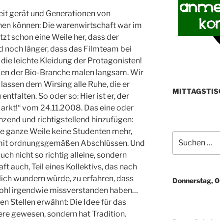
heit gerät und Generationen von
nen können: Die warenwirtschaft war im
tzt schon eine Weile her, dass der
d noch länger, dass das Filmteam bei
 die leichte Kleidung der Protagonisten!
len der Bio-Branche malen langsam. Wir
lassen dem Wirsing alle Ruhe, die er
MITTAGSTIS
entfalten. So oder so: Hier ist er, der
rkt!“ vom 24.11.2008. Das eine oder
zend und richtigstellend hinzufügen:
ne ganze Weile keine Studenten mehr,
Suchen
 mit ordnungsgemäßen Abschlüssen. Und
nach:
auch nicht so richtig alleine, sondern
ft auch, Teil eines Kollektivs, das nach
lich wundern würde, zu erfahren, dass
Donnerstag, 
 wohl irgendwie missverstanden haben…
len Stellen erwähnt: Die Idee für das
ere gewesen, sondern hat Tradition.