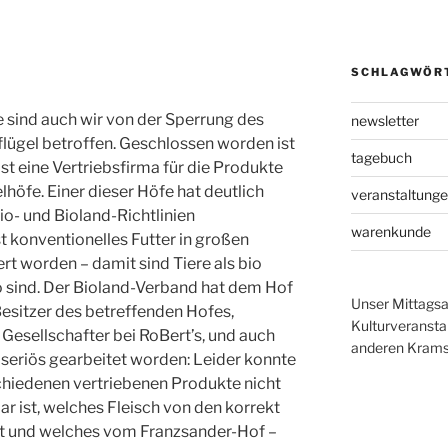
SCHLAGWÖR
e sind auch wir von der Sperrung des
newsletter
lügel betroffen. Geschlossen worden ist
tagebuch
ist eine Vertriebsfirma für die Produkte
höfe. Einer dieser Höfe hat deutlich
veranstaltung
o- und Bioland-Richtlinien
warenkunde
t konventionelles Futter in großen
t worden – damit sind Tiere als bio
o sind. Der Bioland-Verband hat dem Hof
Unser Mittagsa
 Besitzer des betreffenden Hofes,
Kulturveranst
 Gesellschafter bei RoBert’s, und auch
anderen Krams 
g seriös gearbeitet worden: Leider konnte
chiedenen vertriebenen Produkte nicht
lar ist, welches Fleisch von den korrekt
t und welches vom Franzsander-Hof –