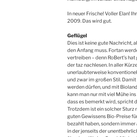
In neuer Frische! Voller Elan! I
2009. Das wird gut.
Geflügel
Dies ist keine gute Nachricht, a
den Anfang muss. Fortan werde
vertreiben – denn RoBert’s hat 
der taz nachlesen. In aller Kürze
unerlaubterweise konventionel
und zwar im großen Stil. Damit 
werden dürfen, und mit Bioland-
kann man nur mit viel Mühe ins
dass es bemerkt wird, spricht d
Trotzdem ist ein solcher Sturz n
guten Gewissens Bio-Preise fü
bezahlt haben, sondern immer a
in der jenseits der unentbehrl