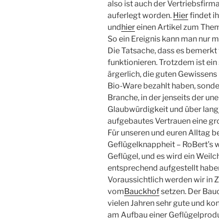
also ist auch der Vertriebsfir
auferlegt worden.
Hier
findet i
und
hier
einen Artikel zum Thema
So ein Ereignis kann man nur m
Die Tatsache, dass es bemerkt w
funktionieren. Trotzdem ist ein 
ärgerlich, die guten Gewissens
Bio-Ware bezahlt haben, sonder
Branche, in der jenseits der un
Glaubwürdigkeit und über lan
aufgebautes Vertrauen eine gro
Für unseren und euren Alltag b
Geflügelknappheit – RoBert’s w
Geflügel, und es wird ein Weilc
entsprechend aufgestellt haben
Voraussichtlich werden wir in Z
vom
Bauckhof
setzen. Der Bauc
vielen Jahren sehr gute und kon
am Aufbau einer Geflügelprodu