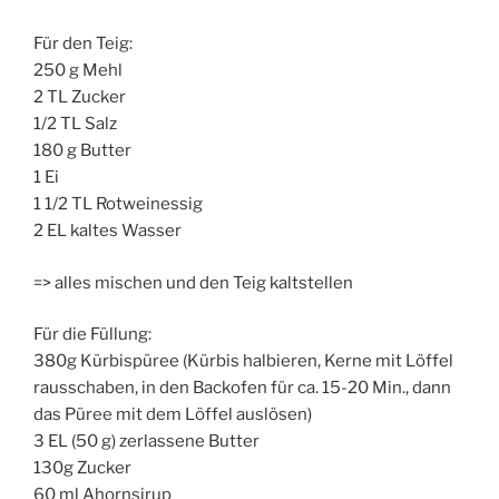
Für den Teig:
250 g Mehl
2 TL Zucker
1/2 TL Salz
180 g Butter
1 Ei
1 1/2 TL Rotweinessig
2 EL kaltes Wasser
=> alles mischen und den Teig kaltstellen
Für die Füllung:
380g Kürbispüree (Kürbis halbieren, Kerne mit Löffel
rausschaben, in den Backofen für ca. 15-20 Min., dann
das Püree mit dem Löffel auslösen)
3 EL (50 g) zerlassene Butter
130g Zucker
60 ml Ahornsirup