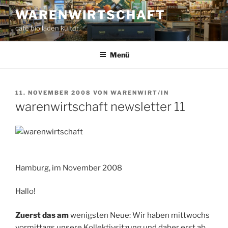
Zum
WARENWIRTSCHAFT
Inhalt
café bio laden kultur
springen
Menü
VERÖFFENTLICHT
11. NOVEMBER 2008
VON
WARENWIRT/IN
AM
warenwirtschaft newsletter 11
Hamburg, im November 2008
Hallo!
Zuerst das am
wenigsten Neue: Wir haben mittwochs
vormittags unsere Kollektivsitzung und daher erst ab