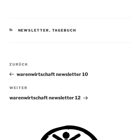
KATEGORIEN
NEWSLETTER
,
TAGEBUCH
Beitragsnavigation
Vorheriger
ZURÜCK
Beitrag
warenwirtschaft newsletter 10
Nächster
WEITER
Beitrag
warenwirtschaft newsletter 12