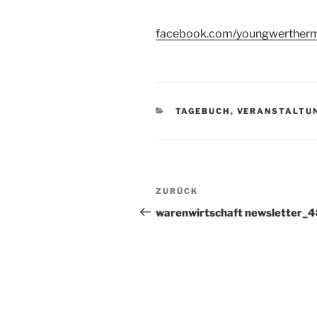
facebook.com/youngwertherm
KATEGORIEN
TAGEBUCH
,
VERANSTALTU
Beitragsnavigation
Vorheriger
ZURÜCK
Beitrag
warenwirtschaft newsletter_4