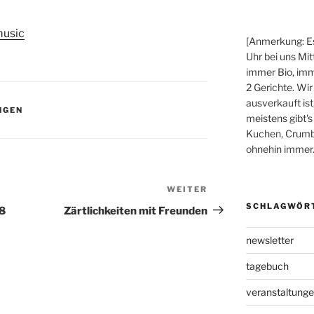
usic
[Anmerkung: Es
Uhr bei uns Mit
immer Bio, imm
2 Gerichte. Wir
ausverkauft ist
NGEN
meistens gibt's
Kuchen, Crumbl
ohnehin immer.
WEITER
Nächster
Beitrag
SCHLAGWÖR
8
Zärtlichkeiten mit Freunden
newsletter
tagebuch
veranstaltung