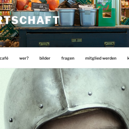
RTSCHAFT
 café
wer?
bilder
fragen
mitglied werden