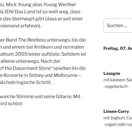
). Mick Young alias Young Werther
IEN! Das Land ist so weit weg, dass
es das überhaupt gibt (dass er seit einer
Suchen
 niemand erfahren).
nach:
ner Band The Restless unterwegs, bis die
n und einem bei Kritikern und normalen
Freitag, 07. 
lbum 2005 leider auflöste. Seitdem ist
alleine unterwegs. Nach der
of the Deparment Store“ spielten ihn die
Lasagne
te Konzerte in Sidney und Melbourne –
mit kleinem Sa
nächste logische Schritt.
-vegetarisch-
rweiche Stimme und seine Gitarre. Mit
ird schön!
Linsen-Curry
mit Joghurt, Ca
-vegan oder ve