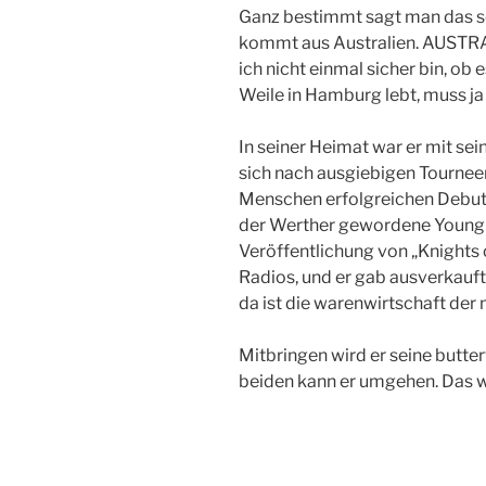
Ganz bestimmt sagt man das so
kommt aus Australien. AUSTRAL
ich nicht einmal sicher bin, ob 
Weile in Hamburg lebt, muss ja
In seiner Heimat war er mit sei
sich nach ausgiebigen Tournee
Menschen erfolgreichen Debuta
der Werther gewordene Young 
Veröffentlichung von „Knights 
Radios, und er gab ausverkauf
da ist die warenwirtschaft der 
Mitbringen wird er seine butte
beiden kann er umgehen. Das w