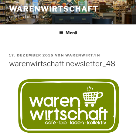
Zum
WARENWIRTSCHAFT
Inhalt
café bio laden kultur
springen
Menü
VERÖFFENTLICHT
17. DEZEMBER 2015
VON
WARENWIRT/IN
AM
warenwirtschaft newsletter_48