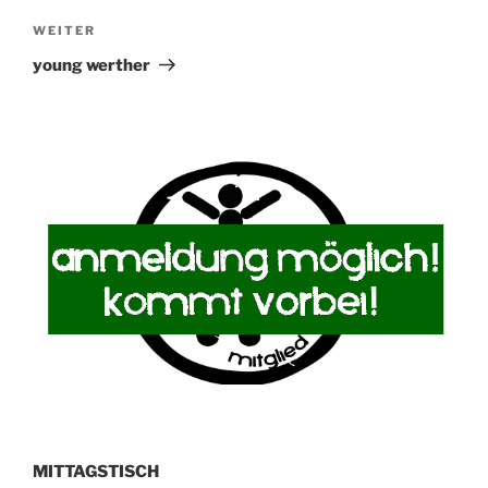
Nächster
WEITER
Beitrag
young werther
MITTAGSTISCH