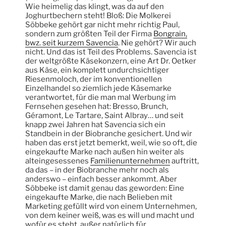
Wie heimelig das klingt, was da auf den
Joghurtbechern steht! Bloß: Die Molkerei
Söbbeke gehört gar nicht mehr richtig Paul,
sondern zum größten Teil der Firma
Bongrain,
bwz. seit kurzem Savencia
. Nie gehört? Wir auch
nicht. Und das ist Teil des Problems. Savencia ist
der weltgrößte Käsekonzern, eine Art Dr. Oetker
aus Käse, ein komplett undurchsichtiger
Riesenmoloch, der im konventionellen
Einzelhandel so ziemlich jede Käsemarke
verantwortet, für die man mal Werbung im
Fernsehen gesehen hat: Bresso, Brunch,
Géramont, Le Tartare, Saint Albray… und seit
knapp zwei Jahren hat Savencia sich ein
Standbein in der Biobranche gesichert. Und wir
haben das erst jetzt bemerkt, weil, wie so oft, die
eingekaufte Marke nach außen hin weiter als
alteingesessenes
Familienunternehmen
auftritt,
da das – in der Biobranche mehr noch als
anderswo – einfach besser ankommt. Aber
Söbbeke ist damit genau das geworden: Eine
eingekaufte Marke, die nach Belieben mit
Marketing gefüllt wird von einem Unternehmen,
von dem keiner weiß, was es will und macht und
wofür es steht, außer natürlich für