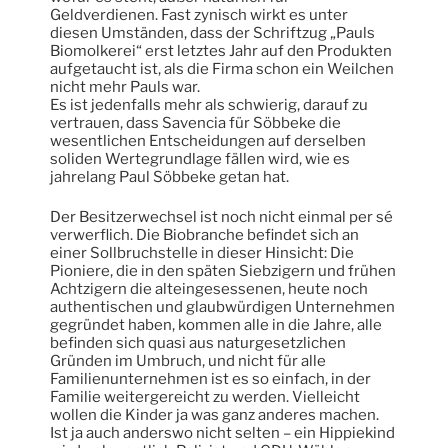
Geldverdienen. Fast zynisch wirkt es unter
diesen Umständen, dass der Schriftzug „Pauls
Biomolkerei“ erst letztes Jahr auf den Produkten
aufgetaucht ist, als die Firma schon ein Weilchen
nicht mehr Pauls war.
Es ist jedenfalls mehr als schwierig, darauf zu
vertrauen, dass Savencia für Söbbeke die
wesentlichen Entscheidungen auf derselben
soliden Wertegrundlage fällen wird, wie es
jahrelang Paul Söbbeke getan hat.
Der Besitzerwechsel ist noch nicht einmal per sé
verwerflich. Die Biobranche befindet sich an
einer Sollbruchstelle in dieser Hinsicht: Die
Pioniere, die in den späten Siebzigern und frühen
Achtzigern die alteingesessenen, heute noch
authentischen und glaubwürdigen Unternehmen
gegründet haben, kommen alle in die Jahre, alle
befinden sich quasi aus naturgesetzlichen
Gründen im Umbruch, und nicht für alle
Familienunternehmen ist es so einfach, in der
Familie weitergereicht zu werden. Vielleicht
wollen die Kinder ja was ganz anderes machen.
Ist ja auch anderswo nicht selten – ein Hippiekind