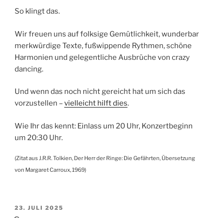
So klingt das.
Wir freuen uns auf folksige Gemütlichkeit, wunderbar
merkwürdige Texte, fußwippende Rythmen, schöne
Harmonien und gelegentliche Ausbrüche von crazy
dancing.
Und wenn das noch nicht gereicht hat um sich das
vorzustellen –
vielleicht hilft dies
.
Wie Ihr das kennt: Einlass um 20 Uhr, Konzertbeginn
um 20:30 Uhr.
(Zitat aus J.R.R. Tolkien, Der Herr der Ringe: Die Gefährten, Übersetzung
von Margaret Carroux, 1969)
VERÖFFENTLICHT
23. JULI 2025
AM