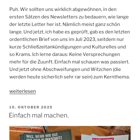
Puh. Wir sollten uns wirklich abgewöhnen, in den
ersten Sätzen des Newsletters zu bedauern, wie lange
der letzte Letter her ist. Nämlich meist ganz schön
lange. Und jetzt, ich habe es geprüft, gab es den letzten
ordentlichen Brief von uns im Juli 2023, seitdem nur
kurze Schließzeitankündigungen und Kulturelles und
so Krams. Ich lerne daraus: Keine Versprechungen
mehr für die Zuunft. Einfach mal schauen was passiert.
Und jetzt ohne Abschweifungen und Witzchen (die
werden heute sicherlich sehr rar sein) zum Kernthema.
„warenwirtschaft
weiterlesen
newsletter
no.
VERÖFFENTLICHT
10. OKTOBER 2025
AM
70“
Einfach mal machen.