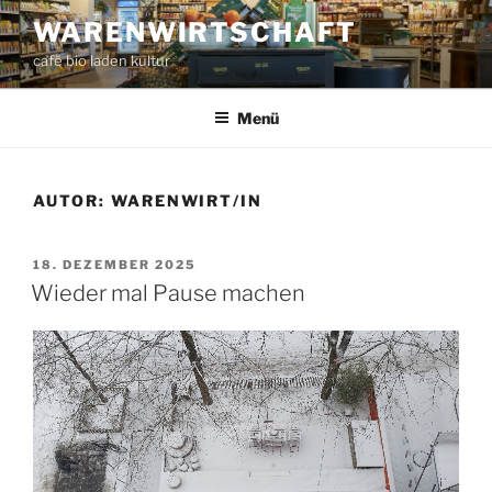
Zum
WARENWIRTSCHAFT
Inhalt
café bio laden kultur
springen
Menü
AUTOR:
WARENWIRT/IN
VERÖFFENTLICHT
18. DEZEMBER 2025
AM
Wieder mal Pause machen