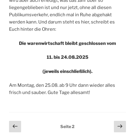
wird aber auch erledigt, was das Jahr über so
liegengeblieben ist und nur jetzt, ohne all diesen
Publikumsverkehr, endlich mal in Ruhe abgehakt
werden kann. Und darum steht es hier, schreibt es
Euch hinter die Ohren:
Die warenwirtschaft bleibt geschlossen vom
11. bis 24.08.2025
(jeweils einschließlich).
Am Montag, den 25.08. ab 9 Uhr dann wieder alles
frisch und sauber. Gute Tage allesamt!
Seitennummerierung
Vorherige
Näch
Seite
2
Seite
Seit
der