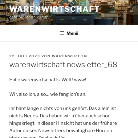
Zum
WARENWIRTSCHAFT
Inhalt
café bio laden kultur
springen
Menü
VERÖFFENTLICHT
22. JULI 2023
VON
WARENWIRT/IN
AM
warenwirtschaft newsletter_68
Hallo warenwirtschafts-Welt! www!
Wir, also ich, also… wie fang ich’s an.
Ihr habt lange nichts von uns gehört. Das allein ist
nichts Neues. Das haben wir früher auch schon
hingekriegt. In dieser Hinsicht hat uns der frühere
Autor dieses Newsletters bewältigbare Hürden