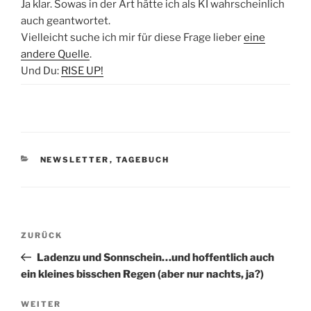
Ja klar. Sowas in der Art hätte ich als KI wahrscheinlich
auch geantwortet.
Vielleicht suche ich mir für diese Frage lieber
eine
andere Quelle
.
Und Du:
RISE UP!
KATEGORIEN
NEWSLETTER
,
TAGEBUCH
Beitragsnavigation
Vorheriger
ZURÜCK
Beitrag
Ladenzu und Sonnschein…und hoffentlich auch
ein kleines bisschen Regen (aber nur nachts, ja?)
Nächster
WEITER