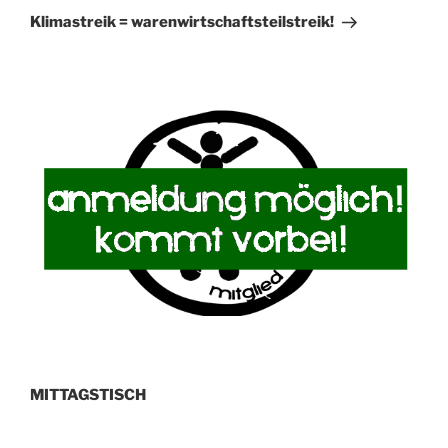
Beitrag
Klimastreik = warenwirtschaftsteilstreik!
MITTAGSTISCH