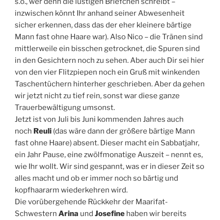
s.o., wer denn die lustigen Briefchen schreibt –
inzwischen könnt Ihr anhand seiner Abwesenheit
sicher erkennen, dass das der eher kleinere bärtige
Mann fast ohne Haare war). Also Nico – die Tränen sind
mittlerweile ein bisschen getrocknet, die Spuren sind
in den Gesichtern noch zu sehen. Aber auch Dir sei hier
von den vier Flitzpiepen noch ein Gruß mit winkenden
Taschentüchern hinterher geschrieben. Aber da gehen
wir jetzt nicht zu tief rein, sonst war diese ganze
Trauerbewältigung umsonst.
Jetzt ist von Juli bis Juni kommenden Jahres auch
noch
Reuli
(das wäre dann der größere bärtige Mann
fast ohne Haare) absent. Dieser macht ein Sabbatjahr,
ein Jahr Pause, eine zwölfmonatige Auszeit – nennt es,
wie Ihr wollt. Wir sind gespannt, was er in dieser Zeit so
alles macht und ob er immer noch so bärtig und
kopfhaararm wiederkehren wird.
Die vorübergehende Rückkehr der Maarifat-
Schwestern
Arina
und
Josefine
haben wir bereits