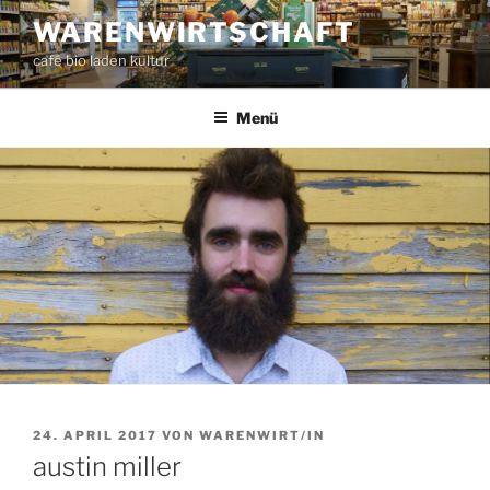
Zum
WARENWIRTSCHAFT
Inhalt
café bio laden kultur
springen
Menü
VERÖFFENTLICHT
24. APRIL 2017
VON
WARENWIRT/IN
AM
austin miller