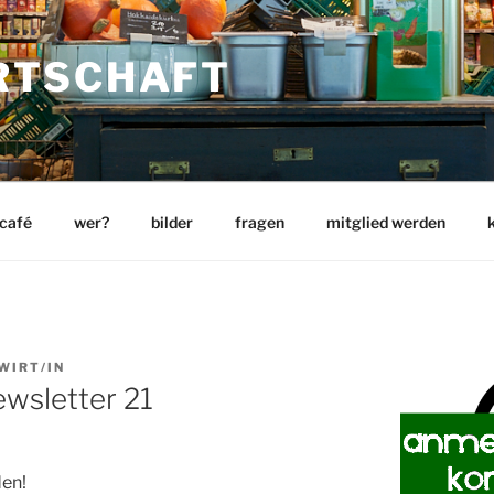
RTSCHAFT
 café
wer?
bilder
fragen
mitglied werden
WIRT/IN
wsletter 21
den!