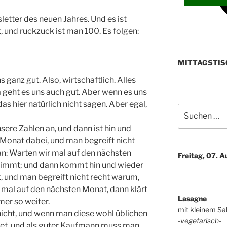
tter des neuen Jahres. Und es ist
, und ruckzuck ist man 100. Es folgen:
MITTAGSTIS
 ganz gut. Also, wirtschaftlich. Alles
a geht es uns auch gut. Aber wenn es uns
as hier natürlich nicht sagen. Aber egal,
Suchen
nach:
ere Zahlen an, und dann ist hin und
 Monat dabei, und man begreift nicht
n: Warten wir mal auf den nächsten
Freitag, 07. 
stimmt; und dann kommt hin und wieder
, und man begreift nicht recht warum,
 mal auf den nächsten Monat, dann klärt
Lasagne
mer so weiter.
mit kleinem Sa
 nicht, und wenn man diese wohl üblichen
-vegetarisch-
et, und als guter Kaufmann muss man