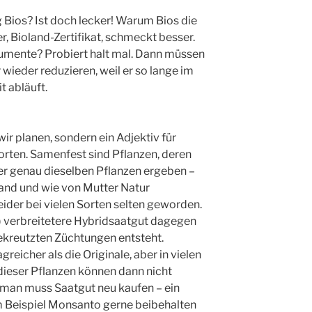
g Bios? Ist doch lecker! Warum Bios die
r, Bioland-Zertifikat, schmeckt besser.
umente? Probiert halt mal. Dann müssen
wieder reduzieren, weil er so lange im
t abläuft.
wir planen, sondern ein Adjektiv für
ten. Samenfest sind Pflanzen, deren
r genau dieselben Pflanzen ergeben –
tand und wie von Mutter Natur
eider bei vielen Sorten selten geworden.
) verbreitetere Hybridsaatgut dagegen
gekreutzten Züchtungen entsteht.
reicher als die Originale, aber in vielen
dieser Pflanzen können dann nicht
man muss Saatgut neu kaufen – ein
 Beispiel Monsanto gerne beibehalten