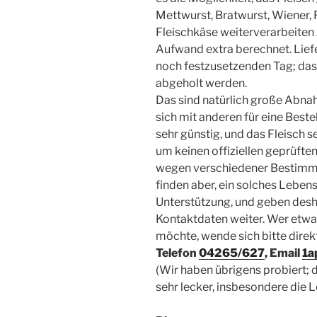
Mettwurst, Bratwurst, Wiener, 
Fleischkäse weiterverarbeiten 
Aufwand extra berechnet. Lie
noch festzusetzenden Tag; das
abgeholt werden.
Das sind natürlich große Abna
sich mit anderen für eine Best
sehr günstig, und das Fleisch s
um keinen offiziellen geprüfte
wegen verschiedener Bestimmu
finden aber, ein solches Leben
Unterstützung, und geben desha
Kontaktdaten weiter. Wer etwa
möchte, wende sich bitte direk
Telefon
04265/627
, Email
1a
(Wir haben übrigens probiert; d
sehr lecker, insbesondere die 