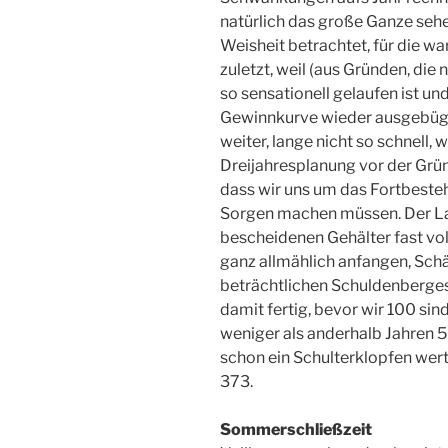
natürlich das große Ganze seh
Weisheit betrachtet, für die wa
zuletzt, weil (aus Gründen, di
so sensationell gelaufen ist un
Gewinnkurve wieder ausgebügel
weiter, lange nicht so schnell, 
Dreijahresplanung vor der Grü
dass wir uns um das Fortbest
Sorgen machen müssen. Der La
bescheidenen Gehälter fast vol
ganz allmählich anfangen, Sch
beträchtlichen Schuldenberges
damit fertig, bevor wir 100 si
weniger als anderhalb Jahren 5
schon ein Schulterklopfen wert
373.
Sommerschließzeit