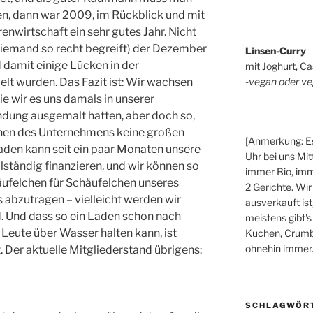
en, dann war 2009, im Rückblick und mit
renwirtschaft ein sehr gutes Jahr. Nicht
e niemand so recht begreift) der Dezember
Linsen-Curry
d damit einige Lücken in der
mit Joghurt, Ca
-vegan oder ve
t wurden. Das Fazit ist: Wir wachsen
wie wir es uns damals in unserer
ndung ausgemalt hatten, aber doch so,
ehen des Unternehmens keine großen
[Anmerkung: Es
den kann seit ein paar Monaten unsere
Uhr bei uns Mit
lständig finanzieren, und wir können so
immer Bio, imm
äufelchen für Schäufelchen unseres
2 Gerichte. Wir
 abzutragen – vielleicht werden wir
ausverkauft ist
nd. Und dass so ein Laden schon nach
meistens gibt's
 Leute über Wasser halten kann, ist
Kuchen, Crumbl
ohnehin immer.
. Der aktuelle Mitgliederstand übrigens:
SCHLAGWÖR