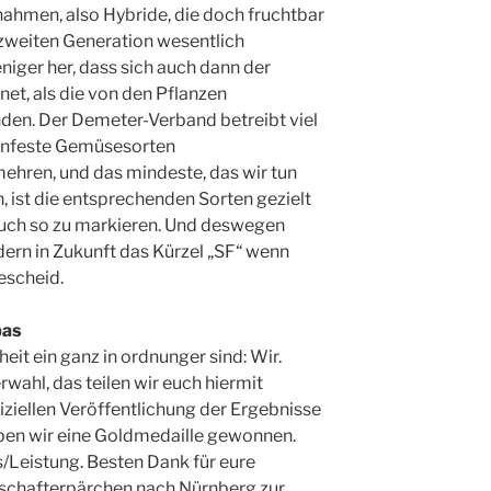
nahmen, also Hybride, die doch fruchtbar
r zweiten Generation wesentlich
niger her, dass sich auch dann der
et, als die von den Pflanzen
en. Der Demeter-Verband betreibt viel
nfeste Gemüsesorten
ehren, und das mindeste, das wir tun
, ist die entsprechenden Sorten gezielt
auch so zu markieren. Und deswegen
dern in Zukunft das Kürzel „SF“ wenn
bescheid.
pas
eit ein ganz in ordnunger sind: Wir.
wahl, das teilen wir euch hiermit
ffiziellen Veröffentlichung der Ergebnisse
ben wir eine Goldmedaille gewonnen.
s/Leistung. Besten Dank für eure
tschafterpärchen nach Nürnberg zur