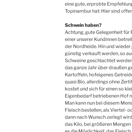
eine gute, erprobte Empfehlung
Topinambur hat: Hier sind offe
Schwein haben?
Achtung, gute Gelegenheit für
einer unserer Kundinnen betrei
der Nordheide. Hin und wieder 
günstig verkauft werden, so auc
Schweine geschlachtet werden. 
das ganze Jahr über draußen ge
Kartoffeln, hofeigenes Getreide
quasi Bio, allerdings ohne Zertif
kostet und sich für einen so kle
Eigenbedarf betriebenen Hof ni
Man kann nun bei diesem Mens
Fleisch bestellen, als Viertel-
dann nach Wunsch zerlegt wird.
das Kilo, bei größeren Mengen
es die Möglichkeit, das Fleisch