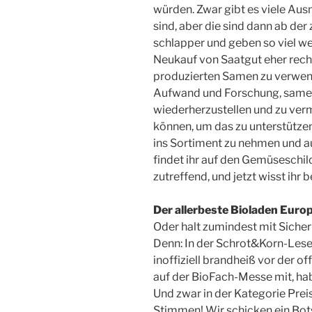
würden. Zwar gibt es viele Aus
sind, aber die sind dann ab de
schlapper und geben so viel we
Neukauf von Saatgut eher rechn
produzierten Samen zu verwend
Aufwand und Forschung, same
wiederherzustellen und zu verm
können, um das zu unterstützen
ins Sortiment zu nehmen und 
findet ihr auf den Gemüseschil
zutreffend, und jetzt wisst ihr 
Der allerbeste Bioladen Euro
Oder halt zumindest mit Sicherh
Denn: In der Schrot&Korn-Leser
inoffiziell brandheiß vor der o
auf der BioFach-Messe mit, ha
Und zwar in der Kategorie Prei
Stimmen! Wir schicken ein Bo