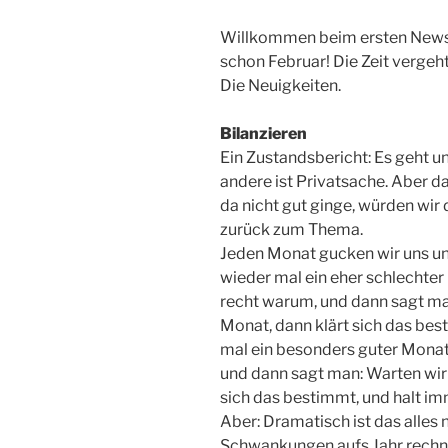
Willkommen beim ersten Newsle
schon Februar! Die Zeit vergeht
Die Neuigkeiten.
Bilanzieren
Ein Zustandsbericht: Es geht uns
andere ist Privatsache. Aber d
da nicht gut ginge, würden wir d
zurück zum Thema.
Jeden Monat gucken wir uns uns
wieder mal ein eher schlechter
recht warum, und dann sagt ma
Monat, dann klärt sich das be
mal ein besonders guter Monat
und dann sagt man: Warten wir
sich das bestimmt, und halt im
Aber: Dramatisch ist das alles
Schwankungen aufs Jahr rechn