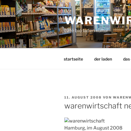
Zum
Inhalt
WARENWI
springen
café bio laden kultur
startseite
der laden
das
VERÖFFENTLICHT
11. AUGUST 2008
VON
WARENW
AM
warenwirtschaft n
Hamburg, im August 2008