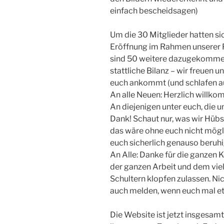
einfach bescheidsagen)
Um die 30 Mitglieder hatten si
Eröffnung im Rahmen unserer 
sind 50 weitere dazugekommen. 
stattliche Bilanz – wir freuen u
euch ankommt (und schlafen au
An alle Neuen: Herzlich willko
An diejenigen unter euch, die u
Dank! Schaut nur, was wir Hüb
das wäre ohne euch nicht mögli
euch sicherlich genauso beruhi
An Alle: Danke für die ganzen 
der ganzen Arbeit und dem viele
Schultern klopfen zulassen. Nic
auch melden, wenn euch mal etw
Die Website ist jetzt insgesamt