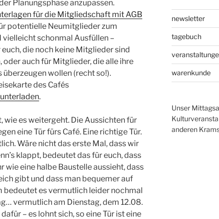
der Planungsphase anzupassen.
terlagen für die Mitgliedschaft mit AGB
newsletter
für potentielle Neumitglieder zum
tagebuch
ielleicht schonmal Ausfüllen –
r euch, die noch keine Mitglieder sind
veranstaltung
 oder auch für Mitglieder, die alle ihre
warenkunde
überzeugen wollen (recht so!).
peisekarte des Cafés
runterladen
.
Unser Mittagsa
Kulturveranst
, wie es weitergeht. Die Aussichten für
anderen Krams 
n eine Tür fürs Café. Eine richtige Tür.
lich. Wäre nicht das erste Mal, dass wir
nn’s klappt, bedeutet das für euch, dass
 wie eine halbe Baustelle aussieht, dass
eich gibt und dass man bequemer auf
 bedeutet es vermutlich leider nochmal
ag… vermutlich am Dienstag, dem 12.08.
afür – es lohnt sich, so eine Tür ist eine