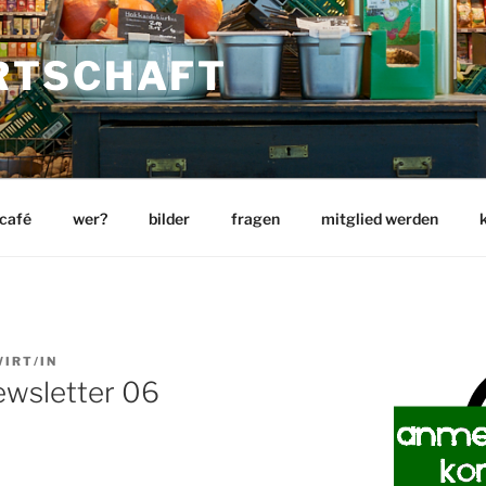
RTSCHAFT
 café
wer?
bilder
fragen
mitglied werden
IRT/IN
ewsletter 06