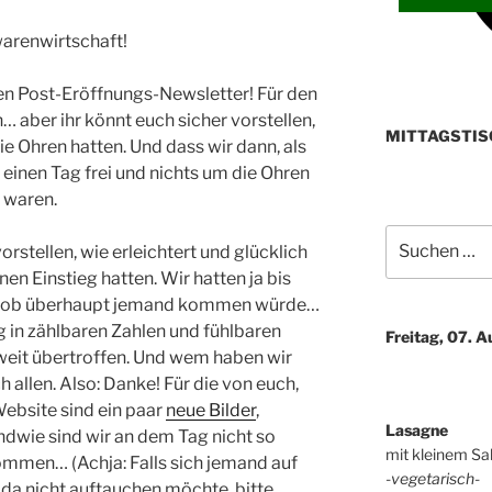
arenwirtschaft!
n Post-Eröffnungs-Newsletter! Für den
… aber ihr könnt euch sicher vorstellen,
MITTAGSTIS
e Ohren hatten. Und dass wir dann, als
 einen Tag frei und nichts um die Ohren
 waren.
Suchen
orstellen, wie erleichtert und glücklich
nach:
nen Einstieg hatten. Wir hatten ja bis
g, ob überhaupt jemand kommen würde…
 in zählbaren Zahlen und fühlbaren
Freitag, 07. 
eit übertroffen. Und wem haben wir
 allen. Also: Danke! Für die von euch,
Website sind ein paar
neue Bilder
,
Lasagne
gendwie sind wir an dem Tag nicht so
mit kleinem Sa
ommen… (Achja: Falls sich jemand auf
-vegetarisch-
da nicht auftauchen möchte, bitte