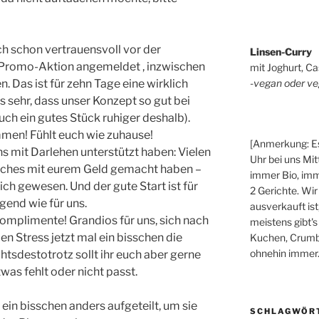
ch schon vertrauensvoll vor der
Linsen-Curry
Promo-Aktion angemeldet , inzwischen
mit Joghurt, Ca
-vegan oder ve
Das ist für zehn Tage eine wirklich
ns sehr, dass unser Konzept so gut bei
ch ein gutes Stück ruhiger deshalb).
mmen! Fühlt euch wie zuhause!
[Anmerkung: Es
ns mit Darlehen unterstützt haben: Vielen
Uhr bei uns Mit
sches mit eurem Geld gemacht haben –
immer Bio, imm
ch gewesen. Und der gute Start ist für
2 Gerichte. Wir
gend wie für uns.
ausverkauft ist
Komplimente! Grandios für uns, sich nach
meistens gibt's
n Stress jetzt mal ein bisschen die
Kuchen, Crumbl
ohnehin immer.
htsdestotrotz sollt ihr euch aber gerne
as fehlt oder nicht passt.
 ein bisschen anders aufgeteilt, um sie
SCHLAGWÖR