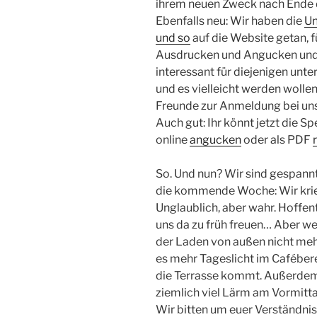
ihrem neuen Zweck nach Ende 
Ebenfalls neu: Wir haben die
Un
und so
auf die Website getan, 
Ausdrucken und Angucken und v
interessant für diejenigen unte
und es vielleicht werden wollen,
Freunde zur Anmeldung bei uns 
Auch gut: Ihr könnt jetzt die S
online
angucken
oder als PDF
So. Und nun? Wir sind gespannt
die kommende Woche: Wir kriege
Unglaublich, aber wahr. Hoffent
uns da zu früh freuen… Aber we
der Laden von außen nicht mehr
es mehr Tageslicht im Caféber
die Terrasse kommt. Außerdem
ziemlich viel Lärm am Vormitt
Wir bitten um euer Verständnis d