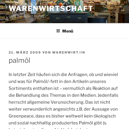
Zum
WARENWIRTSCHAFT
Inhalt
café bio laden kultur
springen
Menü
VERÖFFENTLICHT
21. MÄRZ 2009
VON
WARENWIRT/IN
AM
palmöl
In letzter Zeit häufen sich die Anfragen, ob und wieviel
und was für Palmöl/-fett in den Artikeln unseres
Sortiments enthalten ist – vermutlich als Reaktion auf
die Behandlung des Themas in den Medien. Jedenfalls
herrscht allgemeine Verunsicherung. Das ist nicht
weiter verwunderlich angesichts z.B. der Aussage von
Greenpeace, dass es bisher weltweit kein ökologisch
und sozial nachhaltig produziertes Palmöl gibt (s.