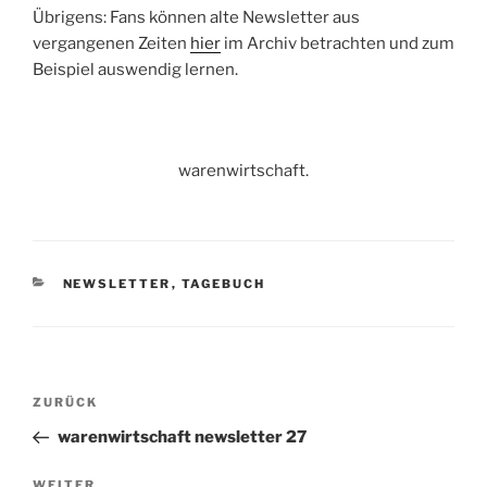
Übrigens: Fans können alte Newsletter aus
vergangenen Zeiten
hier
im Archiv betrachten und zum
Beispiel auswendig lernen.
warenwirtschaft.
KATEGORIEN
NEWSLETTER
,
TAGEBUCH
Beitragsnavigation
Vorheriger
ZURÜCK
Beitrag
warenwirtschaft newsletter 27
Nächster
WEITER