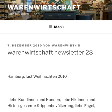
Zum
WARENWIRTSCHAFT
Inhalt
café bio laden kultur
springen
Menü
VERÖFFENTLICHT
7. DEZEMBER 2010
VON
WARENWIRT/IN
AM
warenwirtschaft newsletter 28
Hamburg, fast Weihnachten 2010
Liebe Kundinnen und Kunden, liebe Hirtinnen und
Hirten, gesamte Krippenbevölkerung, liebe Engel,