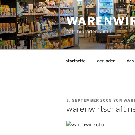
Zum
Inhalt
WARENWI
springen
café bio laden kultur
startseite
der laden
das
VERÖFFENTLICHT
5. SEPTEMBER 2009
VON
WAR
AM
warenwirtschaft n