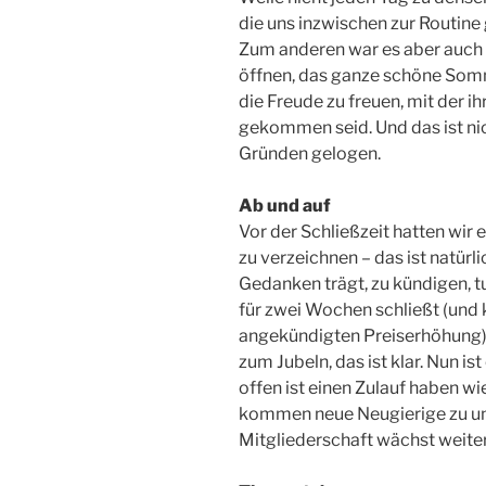
die uns inzwischen zur Routine
Zum anderen war es aber auch 
öffnen, das ganze schöne Som
die Freude zu freuen, mit der i
gekommen seid. Und das ist n
Gründen gelogen.
Ab und auf
Vor der Schließzeit hatten wir
zu verzeichnen – das ist natürl
Gedanken trägt, zu kündigen, t
für zwei Wochen schließt (und 
angekündigten Preiserhöhung).
zum Jubeln, das ist klar. Nun is
offen ist einen Zulauf haben wi
kommen neue Neugierige zu uns 
Mitgliederschaft wächst weiter