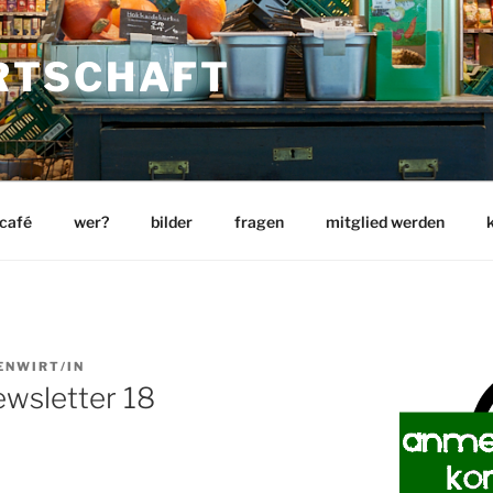
RTSCHAFT
 café
wer?
bilder
fragen
mitglied werden
ENWIRT/IN
ewsletter 18