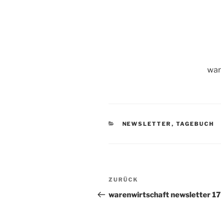
war
KATEGORIEN
NEWSLETTER
,
TAGEBUCH
Beitragsnavigation
Vorheriger
ZURÜCK
Beitrag
warenwirtschaft newsletter 17