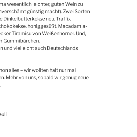
ma wesentlich leichter, guten Wein zu
unverschämt günstig macht). Zwei Sorten
e Dinkelbutterkekse neu. Traffix
chokokekse, honiggesüßt. Macadamia-
ecker Tiramisu von Weißenhorner. Und,
der Gummibärchen.
n und vielleicht auch Deutschlands
on alles – wir wollten halt nur mal
n. Mehr von uns, sobald wir genug neue
.
euli