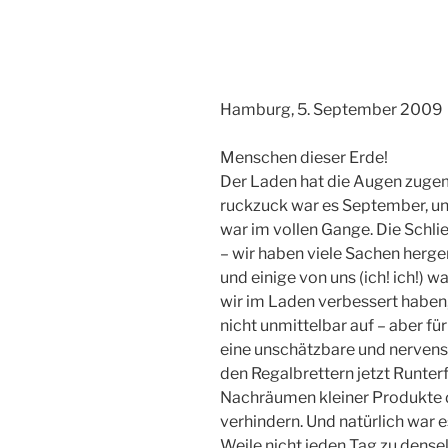
Hamburg, 5. September 2009
Menschen dieser Erde!
Der Laden hat die Augen zugem
ruckzuck war es September, un
war im vollen Gange. Die Schli
– wir haben viele Sachen herge
und einige von uns (ich! ich!) w
wir im Laden verbessert haben
nicht unmittelbar auf – aber für
eine unschätzbare und nervens
den Regalbrettern jetzt Runterf
Nachräumen kleiner Produkte d
verhindern. Und natürlich war e
Weile nicht jeden Tag zu dense