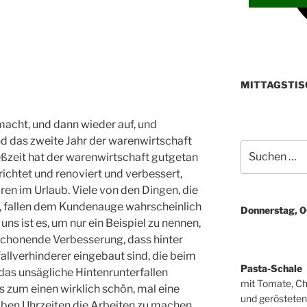
MITTAGSTIS
acht, und dann wieder auf, und
d das zweite Jahr der warenwirtschaft
Suchen
eßzeit hat der warenwirtschaft gutgetan
nach:
richtet und renoviert und verbessert,
aren im Urlaub. Viele von den Dingen, die
, fallen dem Kundenauge wahrscheinlich
Donnerstag, 
 uns ist es, um nur ein Beispiel zu nennen,
chonende Verbesserung, dass hinter
allverhinderer eingebaut sind, die beim
Pasta-Schale
as unsägliche Hintenrunterfallen
mit Tomate, Ch
s zum einen wirklich schön, mal eine
und gerösteten
lben Uhrzeiten die Arbeiten zu machen,