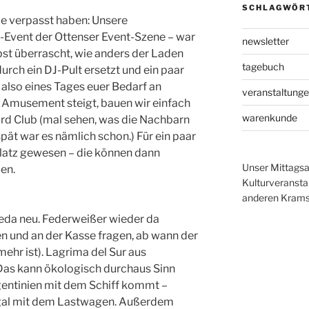
SCHLAGWÖR
sie verpasst haben: Unsere
Event der Ottenser Event-Szene – war
newsletter
lbst überrascht, wie anders der Laden
tagebuch
urch ein DJ-Pult ersetzt und ein paar
lso eines Tages euer Bedarf an
veranstaltung
n Amusement steigt, bauen wir einfach
warenkunde
ird Club (mal sehen, was die Nachbarn
pät war es nämlich schon.) Für ein paar
latz gewesen – die können dann
Unser Mittagsa
en.
Kulturveranst
anderen Krams 
da neu. Federweißer wieder da
en und an der Kasse fragen, ab wann der
mehr ist). Lagrima del Sur aus
 Das kann ökologisch durchaus Sinn
entinien mit dem Schiff kommt –
ugal mit dem Lastwagen. Außerdem