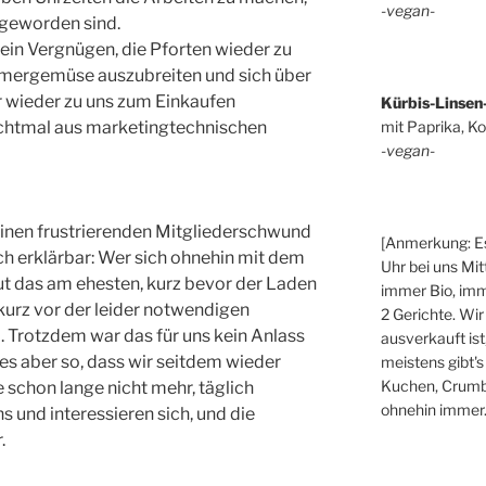
-vegan-
 geworden sind.
ein Vergnügen, die Pforten wieder zu
mergemüse auszubreiten und sich über
hr wieder zu uns zum Einkaufen
Kürbis-Linsen
mit Paprika, Ko
ichtmal aus marketingtechnischen
-vegan-
 einen frustrierenden Mitgliederschwund
[Anmerkung: Es
ich erklärbar: Wer sich ohnehin mit dem
Uhr bei uns Mit
ut das am ehesten, kurz bevor der Laden
immer Bio, imm
kurz vor der leider notwendigen
2 Gerichte. Wir
 Trotzdem war das für uns kein Anlass
ausverkauft ist
t es aber so, dass wir seitdem wieder
meistens gibt's
Kuchen, Crumbl
e schon lange nicht mehr, täglich
ohnehin immer.
und interessieren sich, und die
.