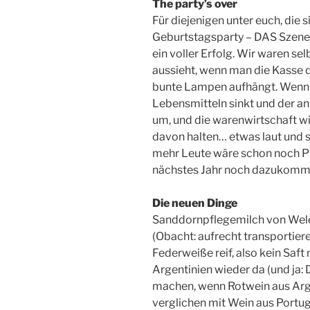
The party’s over
Für diejenigen unter euch, die 
Geburtstagsparty – DAS Szene-
ein voller Erfolg. Wir waren se
aussieht, wenn man die Kasse d
bunte Lampen aufhängt. Wenn a
Lebensmitteln sinkt und der a
um, und die warenwirtschaft w
davon halten… etwas laut und s
mehr Leute wäre schon noch P
nächstes Jahr noch dazukomm
Die neuen Dinge
Sanddornpflegemilch von Wele
(Obacht: aufrecht transportier
Federweiße reif, also kein Saft 
Argentinien wieder da (und ja:
machen, wenn Rotwein aus Arg
verglichen mit Wein aus Port