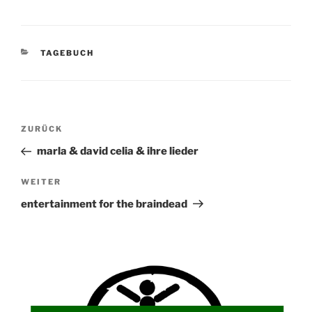
KATEGORIEN
TAGEBUCH
Beitragsnavigation
Vorheriger
ZURÜCK
Beitrag
marla & david celia & ihre lieder
Nächster
WEITER
Beitrag
entertainment for the braindead