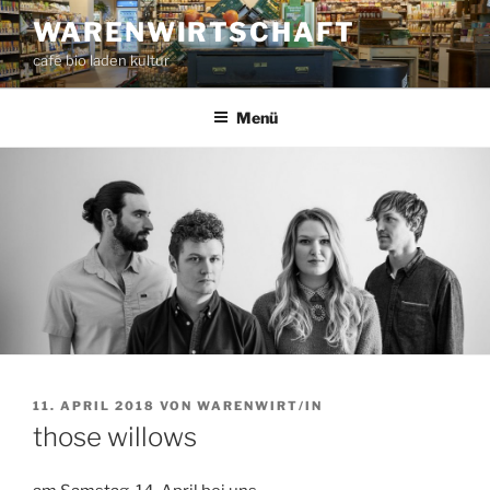
Zum
WARENWIRTSCHAFT
Inhalt
café bio laden kultur
springen
Menü
VERÖFFENTLICHT
11. APRIL 2018
VON
WARENWIRT/IN
AM
those willows