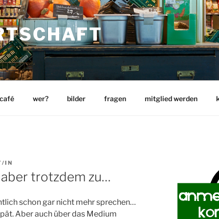
RTSCHAFT
 café
wer?
bilder
fragen
mitglied werden
/IN
 aber trotzdem zu…
tlich schon gar nicht mehr sprechen…
u spät. Aber auch über das Medium