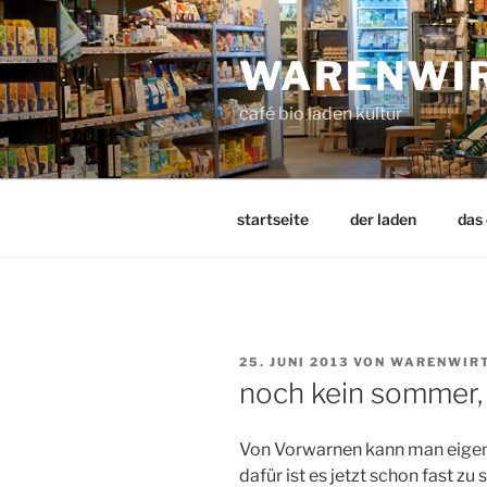
Zum
Inhalt
WARENWI
springen
café bio laden kultur
startseite
der laden
das
VERÖFFENTLICHT
25. JUNI 2013
VON
WARENWIRT
AM
noch kein sommer,
Von Vorwarnen kann man eigen
dafür ist es jetzt schon fast z