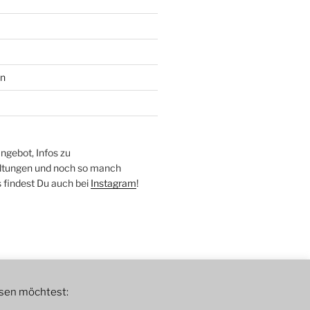
en
ngebot, Infos zu
altungen und noch so manch
findest Du auch bei
Instagram
!
sen möchtest: