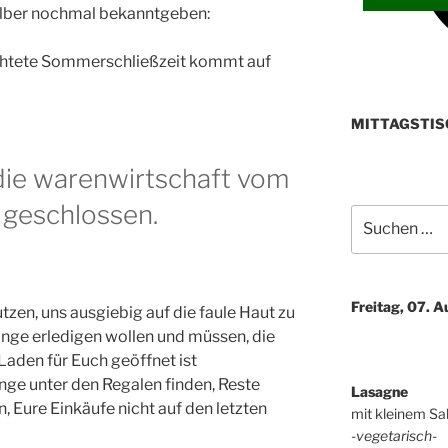
halber nochmal bekanntgeben:
ürchtete Sommerschließzeit kommt auf
MITTAGSTIS
 die warenwirtschaft vom
i geschlossen.
Suchen
nach:
Freitag, 07. 
utzen, uns ausgiebig auf die faule Haut zu
Dinge erledigen wollen und müssen, die
Laden für Euch geöffnet ist
nge unter den Regalen finden, Reste
Lasagne
, Eure Einkäufe nicht auf den letzten
mit kleinem Sa
-vegetarisch-