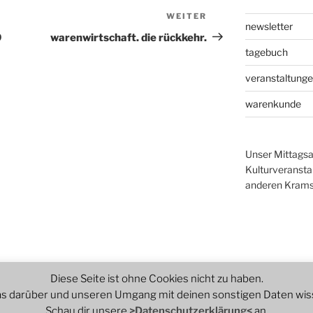
WEITER
Nächster
newsletter
Beitrag
9
warenwirtschaft. die rückkehr.
tagebuch
veranstaltung
warenkunde
Unser Mittagsa
Kulturveranst
anderen Krams 
Diese Seite ist ohne Cookies nicht zu haben.
s darüber und unseren Umgang mit deinen sonstigen Daten wis
Schau dir unsere
>Datenschutzerklärung<
an.