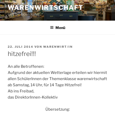
Zum
WARENWIRTSCHAFT
Inhalt
café bio laden kultur
springen
Menü
VERÖFFENTLICHT
22. JULI 2014
VON
WARENWIRT/IN
AM
hitzefrei!!!
An alle Betroffenen:
Aufgrund der aktuellen Wetterlage erteilen wir hiermit
allen SchülerInnen der Themenklasse warenwirtschaft
ab Samstag, 14 Uhr, für 14 Tage Hitzefrei!
Ab ins Freibad,
das DirektorInnen-Kollektiv
Übersetzung: