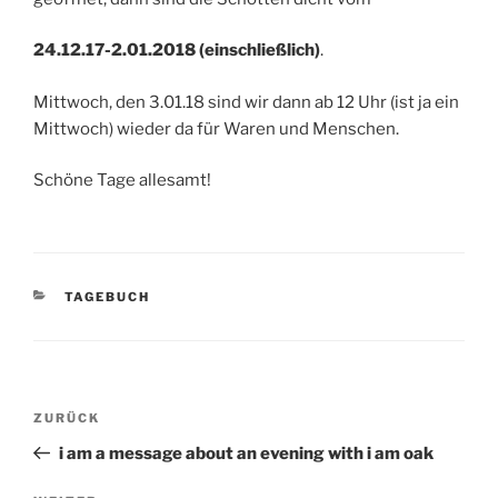
24.12.17-2.01.2018 (einschließlich)
.
Mittwoch, den 3.01.18 sind wir dann ab 12 Uhr (ist ja ein
Mittwoch) wieder da für Waren und Menschen.
Schöne Tage allesamt!
KATEGORIEN
TAGEBUCH
Beitragsnavigation
Vorheriger
ZURÜCK
Beitrag
i am a message about an evening with i am oak