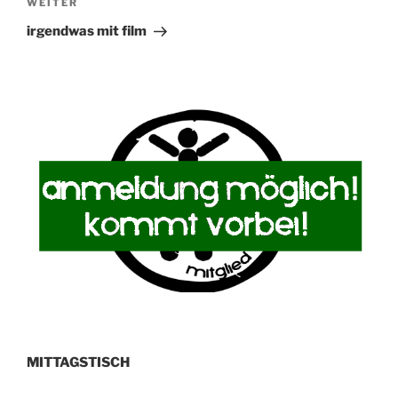
Nächster
WEITER
Beitrag
irgendwas mit film
MITTAGSTISCH