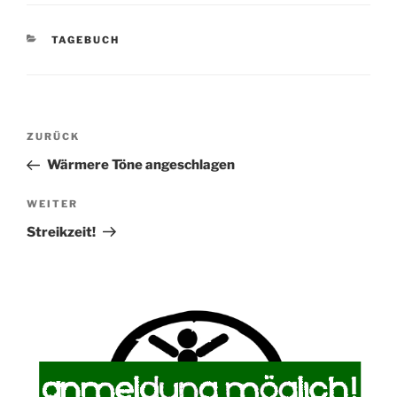
KATEGORIEN
TAGEBUCH
Beitragsnavigation
Vorheriger
ZURÜCK
Beitrag
Wärmere Töne angeschlagen
Nächster
WEITER
Beitrag
Streikzeit!