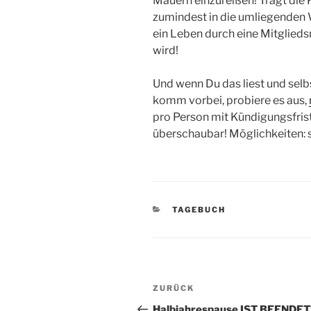
Mauern einzureißen! Tragt die 
zumindest in die umliegenden 
ein Leben durch eine Mitglied
wird!
Und wenn Du das liest und selb
komm vorbei, probiere es aus,
pro Person mit Kündigungsfris
überschaubar! Möglichkeiten: s
KATEGORIEN
TAGEBUCH
Beitragsnavigation
Vorheriger
ZURÜCK
Beitrag
Halbjahrespause IST BEENDET