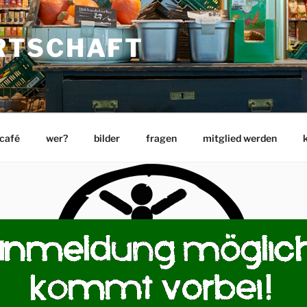
RTSCHAFT
 café
wer?
bilder
fragen
mitglied werden