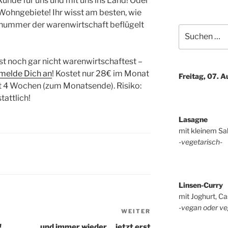
Kunde für uns und mit uns ins Land! Oder
Wohngebiete! Ihr wisst am besten, wie
snummer der warenwirtschaft beflügelt
Suchen
nach:
st noch gar nicht warenwirtschaftest –
melde Dich an
! Kostet nur 28€ im Monat
Freitag, 07. 
t 4 Wochen (zum Monatsende). Risiko:
tattlich!
Lasagne
mit kleinem Sa
-vegetarisch-
Linsen-Curry
mit Joghurt, Ca
-vegan oder ve
WEITER
Nächster
Beitrag
!
und immer wieder… jetzt erst