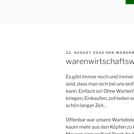
VERÖFFENTLICHT
22. AUGUST 2024
VON
WARENW
AM
warenwirtschaftsw
Es gibt immer noch und immer
sind, dass man sich bei uns ei
kann. Einfach so! Ohne Warten
kriegen, Einkaufen, zufrieden s
schön langer Zeit…
Offenbar war unsere Warteliste 
kaum mehr aus den Köpfen zu kr