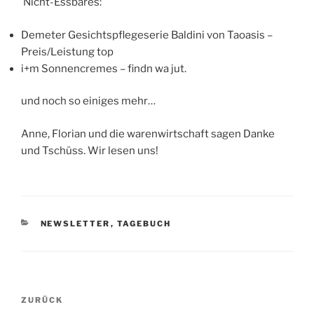
Nicht-Essbares:
Demeter Gesichtspflegeserie Baldini von Taoasis –
Preis/Leistung top
i+m Sonnencremes – findn wa jut.
und noch so einiges mehr…
Anne, Florian und die warenwirtschaft sagen Danke
und Tschüss. Wir lesen uns!
KATEGORIEN
NEWSLETTER
,
TAGEBUCH
Beitragsnavigation
Vorheriger
ZURÜCK