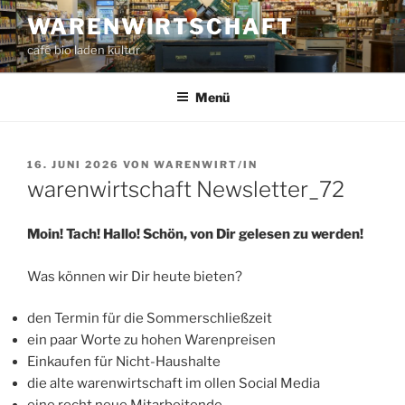
Zum
WARENWIRTSCHAFT
Inhalt
café bio laden kultur
springen
Menü
VERÖFFENTLICHT
16. JUNI 2026
VON
WARENWIRT/IN
AM
warenwirtschaft Newsletter_72
Moin! Tach! Hallo! Schön, von Dir gelesen zu werden!
Was können wir Dir heute bieten?
den Termin für die Sommerschließzeit
ein paar Worte zu hohen Warenpreisen
Einkaufen für Nicht-Haushalte
die alte warenwirtschaft im ollen Social Media