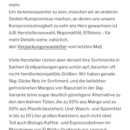
mehr.
Um da konsequenter zu sein, müssten wir an anderen
Stellen Kompromisse machen, an denen uns unsere
Kompromisslosigkeit zu sehr ans Herz gewachsen ist
(z.B. Herstellerauswahl, Regionalität, Effizienz – für
mehr Details siehe, natürlich,
den
Verpackungsnewsletter
vom letzten Mal).
Viele Hersteller rüsten aber derzeit ihre Sortimente in
Sachen Großpackungen ganz schön auf, darunter oft
recht familienkompatible Größen. Wir haben gerade
5kg-Säcke Reis im Sortiment, und die beliebten
getrockneten Mangos von Rapunzel in der 1kg-
Variante (eine sogar deutlich günstigere Alternative zu
den den kleinen Tüten, die zu 50% aus Mango und zu
50% aus Plastik bestehen). Und: Wasch- und Spümittel
in bis zu 10 Liter großen Kanistern, auch nicht übel.
Toll auch Biologo Kaffee- und Espressobohnen im
Pfandeimer von El Rojito: Großpackung, regional