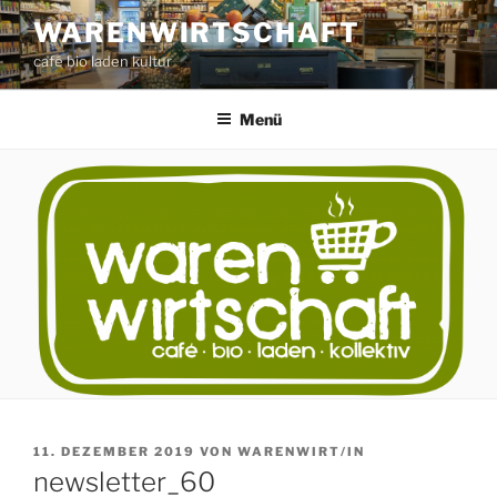
Zum
WARENWIRTSCHAFT
Inhalt
café bio laden kultur
springen
Menü
VERÖFFENTLICHT
11. DEZEMBER 2019
VON
WARENWIRT/IN
AM
newsletter_60