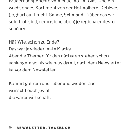
Bruderhahngerichte vom Bauckhof im Glas. Und ein
wachsendes Sortiment von der Hofmolkerei Dehlwes
(Joghurt auf Frucht, Sahne, Schmand,…) über das wir
sehr froh sind, denn (siehe oben) je regionaler desto
schöner.
Hä? Wie, schon zu Ende?
Das war ja wieder mal n Klacks.
Aber die Themen für den nächsten stehen schon
schlange, also nix wie raus damit, nach dem Newsletter
ist vor dem Newsletter.
Kommt gut rein und rüber und wieder raus
wünscht euch jovial
die warenwirtschaft.
KATEGORIEN
NEWSLETTER
,
TAGEBUCH