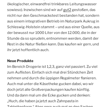
ökologischer, einwandfrei trinkbares Leitungswasser
sowieso). Inzwischen sind wir auf
gut2
gestoßen, das
nicht nur den Geschmackstest bestanden hat, sondern
aus einem integrativen Betrieb im Naturpark Aukrug in
Schleswig-Holstein stammt – und aus einer Quelle, aus
der bewusst nur 1000 Liter von den 12.000, die in der
Stunde da so sprudeln, entnommen werden, damit der
Rest in die Natur fließen kann. Das kaufen wir gern, und
ihr jetzt hoffentlich auch.
Neue Produkte
Im Bereich Drogerie ist 1,2,3, ganz viel passiert. Zu viel
zum Auflisten. Einfach sich mal drei Stündchen Zeit
nehmen und durch die üppigen Regalmeter flanieren.
Auch mal unter die Käsetheke gucken dabei, wo wir
doch jetzt alle Großverpackungen kaufen künftig.
Und da dann mal um die Ecke gucken und denken:
„Huch, die haben ja jetzt auch Zahnpasta in
Tablettenform.“ Aber gern auch mal an den Sachen