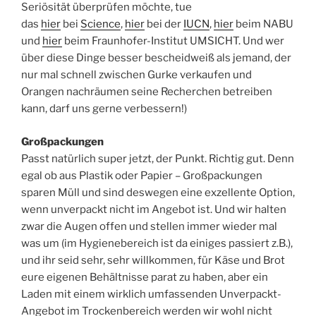
Seriösität überprüfen möchte, tue
das
hier
bei
Science
,
hier
bei der
IUCN
,
hier
beim NABU
und
hier
beim Fraunhofer-Institut UMSICHT. Und wer
über diese Dinge besser bescheidweiß als jemand, der
nur mal schnell zwischen Gurke verkaufen und
Orangen nachräumen seine Recherchen betreiben
kann, darf uns gerne verbessern!)
Großpackungen
Passt natürlich super jetzt, der Punkt. Richtig gut. Denn
egal ob aus Plastik oder Papier – Großpackungen
sparen Müll und sind deswegen eine exzellente Option,
wenn unverpackt nicht im Angebot ist. Und wir halten
zwar die Augen offen und stellen immer wieder mal
was um (im Hygienebereich ist da einiges passiert z.B.),
und ihr seid sehr, sehr willkommen, für Käse und Brot
eure eigenen Behältnisse parat zu haben, aber ein
Laden mit einem wirklich umfassenden Unverpackt-
Angebot im Trockenbereich werden wir wohl nicht