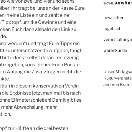
so wie vor zwei und vier und sechs
SCHLAGWÖR
elber: Ihr tragt bei uns an der Kasse Eure
in eine Liste ein und zahlt eine
newsletter
 Tipptopf, um die Gewinne und eine
tagebuch
icken Euch dann alsbald den Link zu
.de.
veranstaltung
ied werden“) und tragt Eure Tipps ein
warenkunde
icht zu unterschätzende Aufgabe, fangt
 bitte denkt selbst daran, rechtzeitig
n abzugeben, sonst gehen Euch Punkte
Unser Mittagsa
 am Anfang die Zusatzfragen nicht, die
Kulturveranst
nkte.
anderen Krams 
ation in diesem konservativen Verein
n die Ergbnisse jetzt maximal bis nach
 ohne Elfmeterschießen! Damit gibt es
, mehr Abwechslung, mehr
tlich.
pf zur Hälfte an die drei besten