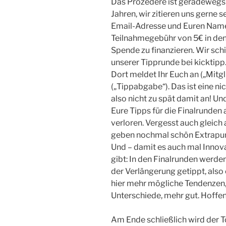
Das Prozedere ist geradewegs 
Jahren, wir zitieren uns gerne s
Email-Adresse und Euren Namen 
Teilnahmegebühr von 5€ in den
Spende zu finanzieren. Wir sch
unserer Tipprunde bei kicktipp
Dort meldet Ihr Euch an („Mitgl
(„Tippabgabe“). Das ist eine n
also nicht zu spät damit an! Und
Eure Tipps für die Finalrunde
verloren. Vergesst auch gleich
geben nochmal schön Extrapu
Und – damit es auch mal Innov
gibt: In den Finalrunden werde
der Verlängerung getippt, also
hier mehr mögliche Tendenzen
Unterschiede, mehr gut. Hoffen
Am Ende schließlich wird der To