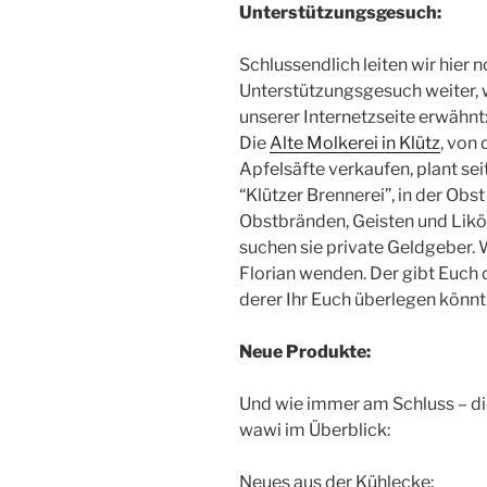
Unterstützungsgesuch:
Schlussendlich leiten wir hier n
Unterstützungsgesuch weiter, 
unserer Internetzseite erwähnt
Die
Alte Molkerei in Klütz
, von
Apfelsäfte verkaufen, plant seit
“Klützer Brennerei”, in der Obs
Obstbränden, Geisten und Likör
suchen sie private Geldgeber. 
Florian wenden. Der gibt Euch 
derer Ihr Euch überlegen könnt
Neue Produkte:
Und wie immer am Schluss – di
wawi im Überblick:
Neues aus der Kühlecke: