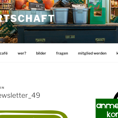
RTSCHAFT
 café
wer?
bilder
fragen
mitglied werden
IN
ewsletter_49