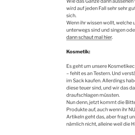
Wie das Ganze dann aussehen wi
wird auf jeden Fall sehr sehr g
sich.
Wenn ihr wissen wollt, welche
unterwegs sind und singen oder
dann schaut mal hier
.
Kosmetik:
Es geht um unsere Kosmetikeck
– fehlt es an Testern. Und verst
im Sack kaufen. Allerdings hab
diese teuer sind, und wir das d
draufschlagen müssten.
Nun denn, jetzt kommt die Bitt
Produkte auf, auch wenn ihr NU
Artikeln geht das, aber fragt un
nämlich nicht, alleine weil die 