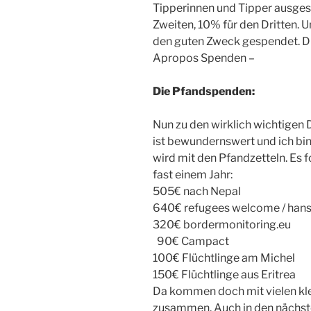
Tipperinnen und Tipper ausgesc
Zweiten, 10% für den Dritten. U
den guten Zweck gespendet. Di
Apropos Spenden –
Die Pfandspenden:
Nun zu den wirklich wichtigen D
ist bewundernswert und ich bin
wird mit den Pfandzetteln. Es f
fast einem Jahr:
505€ nach Nepal
640€ refugees welcome / hans
320€ bordermonitoring.eu
90€ Campact
100€ Flüchtlinge am Michel
150€ Flüchtlinge aus Eritrea
Da kommen doch mit vielen kl
zusammen. Auch in den nächst