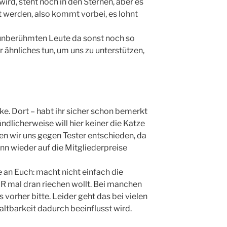
rd, steht noch in den Sternen, aber es
ut werden, also kommt vorbei, es lohnt
 unberühmten Leute da sonst noch so
 ähnliches tun, um uns zu unterstützen,
e. Dort – habt ihr sicher schon bemerkt
ändlicherweise will hier keiner die Katze
en wir uns gegen Tester entschieden, da
ann wieder auf die Mitgliederpreise
e an Euch: macht nicht einfach die
R mal dran riechen wollt. Bei manchen
s vorher bitte. Leider geht das bei vielen
Haltbarkeit dadurch beeinflusst wird.