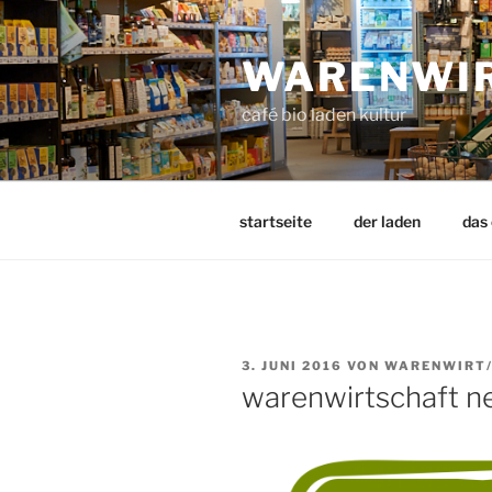
Zum
Inhalt
WARENWI
springen
café bio laden kultur
startseite
der laden
das
VERÖFFENTLICHT
3. JUNI 2016
VON
WARENWIRT/
AM
warenwirtschaft n