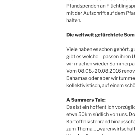
Pfandspenden an Flüchtlingspr
mit der Aufschrift auf dem Pf
halten.
Die weltweit gefürchtete So
Viele haben es schon gehört, g
gibt es welche – passen ihren U
wir machen wieder Sommerpa
Vom 08.08.-20.08.2016 renovie
Bahamas oder aber wir tummel
kollektivistisch, auf einem sch
A Summers Tale:
Das ist ein hoffentlich vorzüg
etwa 50km südlich von uns. Do
Kartoffelkistenrand hinausscha
zum Thema… „warenwirtschaft