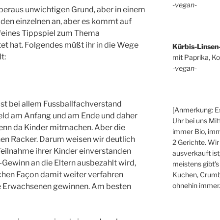
-vegan-
beraus unwichtigen Grund, aber in einem
f den einzelnen an, aber es kommt auf
in feines Tippspiel zum Thema
et hat. Folgendes müßt ihr in die Wege
Kürbis-Linsen
t:
mit Paprika, Ko
-vegan-
st bei allem Fussballfachverstand
[Anmerkung: Es
 Geld am Anfang und am Ende und daher
Uhr bei uns Mit
enn da Kinder mitmachen. Aber die
immer Bio, imm
inen Racker. Darum weisen wir deutlich
2 Gerichte. Wir
 Teilnahme ihrer Kinder einverstanden
ausverkauft ist
Gewinn an die Eltern ausbezahlt wird,
meistens gibt's
chen Façon damit weiter verfahren
Kuchen, Crumbl
ohnehin immer.
ie Erwachsenen gewinnen. Am besten