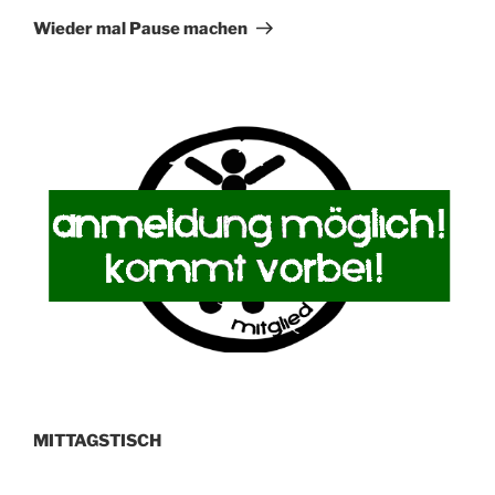
Beitrag
Wieder mal Pause machen
MITTAGSTISCH