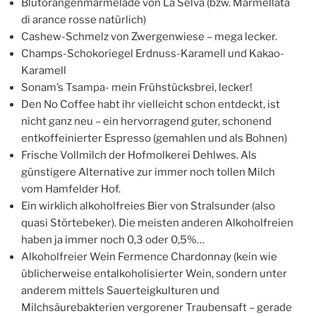
Blutorangenmarmelade von La Selva (bzw. Marmellata
di arance rosse natürlich)
Cashew-Schmelz von Zwergenwiese – mega lecker.
Champs-Schokoriegel Erdnuss-Karamell und Kakao-
Karamell
Sonam’s Tsampa- mein Frühstücksbrei, lecker!
Den No Coffee habt ihr vielleicht schon entdeckt, ist
nicht ganz neu – ein hervorragend guter, schonend
entkoffeinierter Espresso (gemahlen und als Bohnen)
Frische Vollmilch der Hofmolkerei Dehlwes. Als
günstigere Alternative zur immer noch tollen Milch
vom Hamfelder Hof.
Ein wirklich alkoholfreies Bier von Stralsunder (also
quasi Störtebeker). Die meisten anderen Alkoholfreien
haben ja immer noch 0,3 oder 0,5%…
Alkoholfreier Wein Fermence Chardonnay (kein wie
üblicherweise entalkoholisierter Wein, sondern unter
anderem mittels Sauerteigkulturen und
Milchsäurebakterien vergorener Traubensaft – gerade