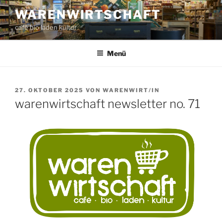
Zum
WARENWIRTSCHAFT
Inhalt
café bio laden kultur
springen
Menü
VERÖFFENTLICHT
27. OKTOBER 2025
VON
WARENWIRT/IN
AM
warenwirtschaft newsletter no. 71