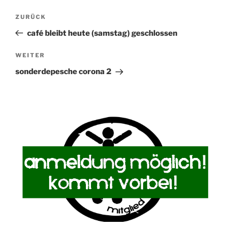
Beitragsnavigation
Vorheriger
ZURÜCK
Beitrag
café bleibt heute (samstag) geschlossen
Nächster
WEITER
Beitrag
sonderdepesche corona 2