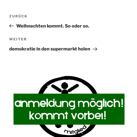
Beitragsnavigation
Vorheriger
ZURÜCK
Beitrag
Weihnachten kommt. So oder so.
Nächster
WEITER
Beitrag
demokratie in den supermarkt holen