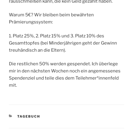
rausschmeißen kann, die kein Geld gezahlt haben.
Warum 5€? Wir bleiben beim bewährten
Prämierungssystem:
1. Platz 25%, 2. Platz 15% und 3. Platz 10% des
Gesamttopfes (bei Minderjährigen geht der Gewinn
treuhändisch an die Eltern).
Die restlichen 50% werden gespendet. Ich überlege
mir in den nächsten Wochen noch ein angemessenes
Spendenziel und teile dies dem Teilehmer*innenfeld
mit.
KATEGORIEN
TAGEBUCH