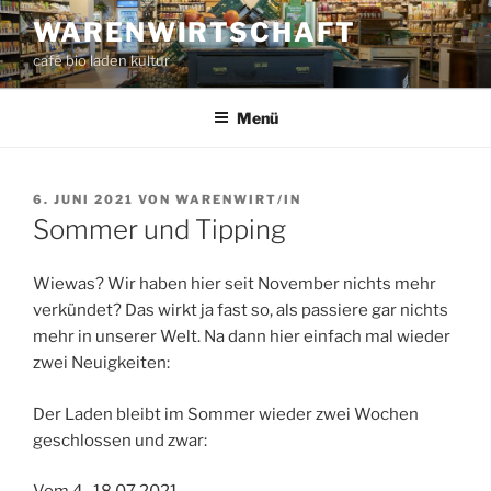
Zum
WARENWIRTSCHAFT
Inhalt
café bio laden kultur
springen
Menü
VERÖFFENTLICHT
6. JUNI 2021
VON
WARENWIRT/IN
AM
Sommer und Tipping
Wiewas? Wir haben hier seit November nichts mehr
verkündet? Das wirkt ja fast so, als passiere gar nichts
mehr in unserer Welt. Na dann hier einfach mal wieder
zwei Neuigkeiten:
Der Laden bleibt im Sommer wieder zwei Wochen
geschlossen und zwar: