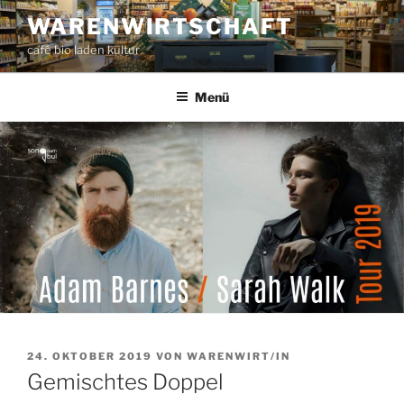
Zum
WARENWIRTSCHAFT
Inhalt
café bio laden kultur
springen
Menü
VERÖFFENTLICHT
24. OKTOBER 2019
VON
WARENWIRT/IN
AM
Gemischtes Doppel