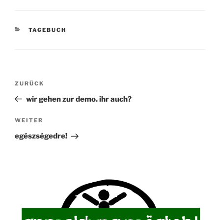
KATEGORIEN
TAGEBUCH
Beitragsnavigation
Vorheriger
ZURÜCK
Beitrag
wir gehen zur demo. ihr auch?
Nächster
WEITER
Beitrag
egészségedre!