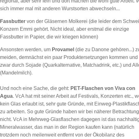
regional, aber sehr fein und dort machen die wohl gute Arbeit. 
sich immer mal mit anderen Wurstsorten abwechseln...
Fassbutter
von der Gläsernen Molkerei (die leider dem Schwe
Konzern Emmi gehört. Nicht ideal, aber erstmal die einzige
Fassbutter in Papier, die wir kriegen können)
Ansonsten werden, um
Provamel
(die zu Danone gehören...) z
meiden, demnächst ein paar Produktersetzungen kommen und
zwar durch Sojade (Quarkalternative, Matchadrink, etc.) und All
(Mandelmilch).
Und noch eine Sache, die geht:
PET-Flaschen von Viva con
Agua
. VcA hat mit seiner Arbeit auf Festivals, Konzerten etc., 
kein Glas erlaubt ist, sehr gute Gründe, mit Einweg-Plastikflas
zu arbeiten. So gute Gründe haben wir bei näherer Betrachtung
nicht. VcA in Mehrweg-Glasflaschen dagegen ist das nachhalti
Mineralwasser, das man in der Region kaufen kann (natürlich
trotzdem noch meilenweit entfernt von der Ökobilanz des