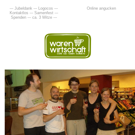
--- Jubeldank --- Logocos ---
Online angucken
Kontaktlos --- Samenfest ---
Spenden --- ca. 3 Witze ---