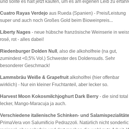
und sollte es halt jetzt kaufen, um es am eigenen Leib zu erfahr
Cuatro Rayas Verdejo
aus Rueda (Spanien) - Preis/Leistung
super und auch noch Großes Gold beim Bioweinpreis...
Liberty Nages
- neue hübsche französische Weinserie in weis
rosé, rot - alles dabei!
Riedenburger Dolden Null
, also die alkoholfreie (na gut,
zumindest <0,5% Vol.) Schwester des Doldensuds. Sehr
besonderer Geschmack!
Lammsbräu Weiße & Grapefruit
alkoholfrei (hier offenbar
wirklich) - Nur ein kleiner Fruchtanteil, aber lecker so.
Harvest Moon Kokosmilchjoghurt Dark Berry
- die sind total
lecker, Mango-Maracuja ja auch.
Verschiedene italienische Schinken- und Salamispezialität
PrimaVera von Salumificio Pedrazzoli. Natürlich nicht sonderli