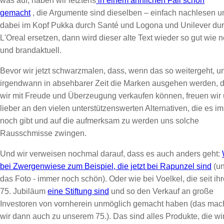
was auf, haben wir letztens
in einem ähnlichen Fall schon
gemacht
, die Argumente sind dieselben – einfach nachlesen u
dabei im Kopf Pukka durch Santé und Logona und Unilever du
L'Oreal ersetzen, dann wird dieser alte Text wieder so gut wie 
und brandaktuell.
Bevor wir jetzt schwarzmalen, dass, wenn das so weitergeht, u
irgendwann in absehbarer Zeit die Marken ausgehen werden, d
wir mit Freude und Überzeugung verkaufen können, freuen wir
lieber an den vielen unterstützenswerten Alternativen, die es i
noch gibt und auf die aufmerksam zu werden uns solche
Rausschmisse zwingen.
Und wir verweisen nochmal darauf, dass es auch anders geht:
bei Zwergenwiese zum Beispiel, die jetzt bei Rapunzel sind
(u
das Foto - immer noch schön). Oder wie bei Voelkel, die seit ih
75. Jubiläum
eine Stiftung sind
und so den Verkauf an große
Investoren von vornherein unmöglich gemacht haben (das ma
wir dann auch zu unserem 75.). Das sind alles Produkte, die wi